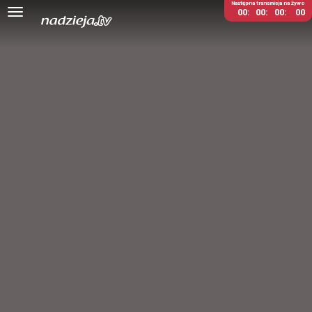
Następna transmisja na żywo
00
00
00
00