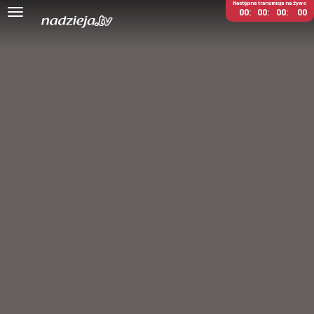
Następna transmisja na żywo
00
00
00
00