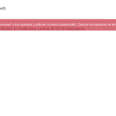
ast)
ować o korzystaniu z plików cookie (ciasteczek). Dalsze korzystanie ze stro
 Wyżej" w Podkowie Leśnej. © 2016 nadzieja.tv.