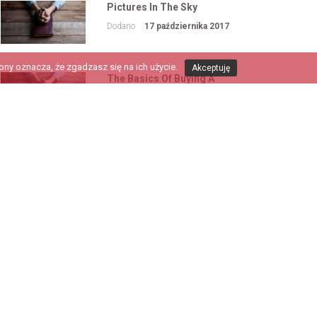
Pictures In The Sky
Dodano
17 października 2017
ny oznacza, że zgadzasz się na ich użycie.
Akceptuję
The Basics Of Buying A
Telescope
Dodano
17 października 2017
Space The Final Frontier
Dodano
17 października 2017
The Universe Through A
Child’s Eyes
Dodano
17 października 2017