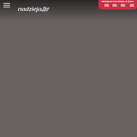
Następna transmisja na żywo
00
00
00
00