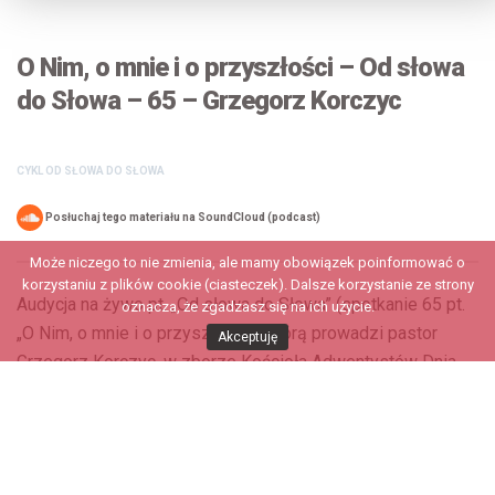
O Nim, o mnie i o przyszłości – Od słowa
do Słowa – 65 – Grzegorz Korczyc
CYKL OD SŁOWA DO SŁOWA
Posłuchaj tego materiału na SoundCloud (podcast)
Może niczego to nie zmienia, ale mamy obowiązek poinformować o
korzystaniu z plików cookie (ciasteczek). Dalsze korzystanie ze strony
Audycja na żywo pt. „Od słowa do Słowa” (spotkanie 65 pt.
oznacza, że zgadzasz się na ich użycie.
„O Nim, o mnie i o przyszłości”), którą prowadzi pastor
Akceptuję
Grzegorz Korczyc, w zborze Kościoła Adwentystów Dnia
Siódmego...
Dodaj komentarz