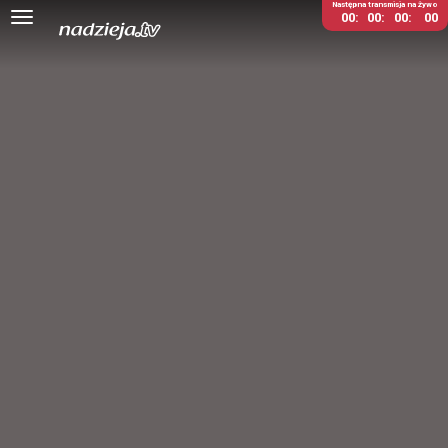
Następna transmisja na żywo
00
00
00
00