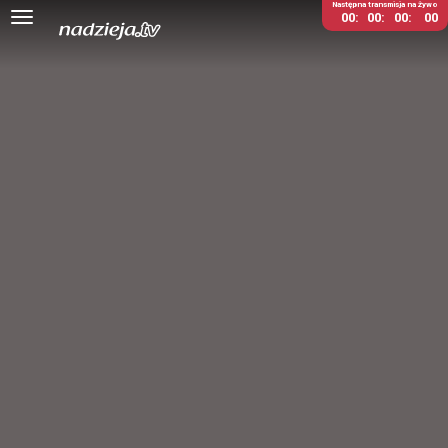
Następna transmisja na żywo
00
00
00
00