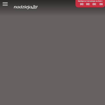
Następna transmisja na żywo
00
00
00
00